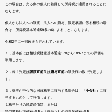
この場合は、売る側の個人に着目して所得税が適用されることに
なります。
個人から法人への譲渡、法人への贈与、限定承認に係る相続の場
合は、所得税基本通達59条の6によることになります。
令和2年に一部改正も行われています。
１，基本的には相続税財産基本通達178から189-7までの評価を
準用します。
２，株主判定は
譲渡直前
又は
贈与直前
の議決権の数で判定しま
す。
３，株主が中心的な同族株主に該当する場合は、
「小会社」
に該
当するものとして評価します。
１株当たりの純資産価額、または
類似業種比準価額×0.5＋１株当たりの純資産価額×0.5