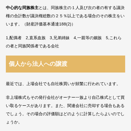
中心的な同族株主
とは、同族株主の１人及び次の者の有する議決
権の合計数が議決権総数の２５％以上である場合のその株主をい
います。（財産評価基本通達188(2)）
1,配偶者 2,直系血族 3,兄弟姉妹 4,一親等の姻族 5,これら
の者と同族関係者である会社
個人から法人への譲渡
最近では、上場会社でも自社株買いが頻繁に行われています。
非上場株式もその発行会社がオーナー一族より自己株式として買
い取るケースがあります。また、関連会社に売却する場合もある
でしょう。その場合の評価額はどのように計算したらよいのでし
ょうか。