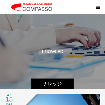
K
N
O
W
L
E
D
G
E
ナレッジ
11月
15
2023