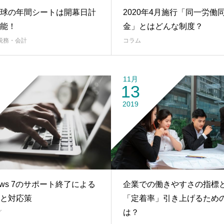
球の年間シートは開幕日計
2020年4月施行「同一労働
能！
金」とはどんな制度？
税務・会計
コラム
11月
13
2019
dows 7のサポート終了による
企業での働きやすさの指標
と対応策
「定着率」引き上げるため
は？
グ