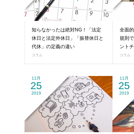
知らなかったは絶対NG！「法定
全面的
休日と法定外休日」「振替休日と
規則で
代休」の定義の違い
ントチ
コラム
コラム
11月
11月
25
25
2019
2019