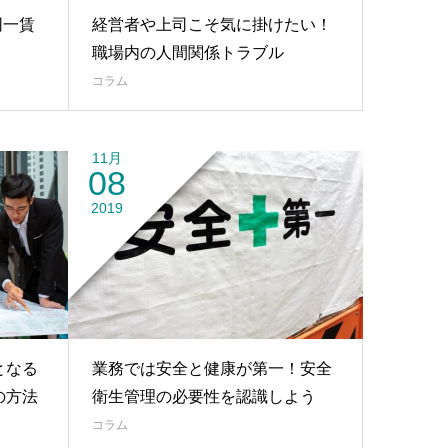
同一賃
経営者や上司こそ気に掛けたい！
職場内の人間関係トラブル
コラム
11月
08
2019
となる
業務では安全と健康が第一！安全
の方法
衛生管理の必要性を認識しよう
コラム