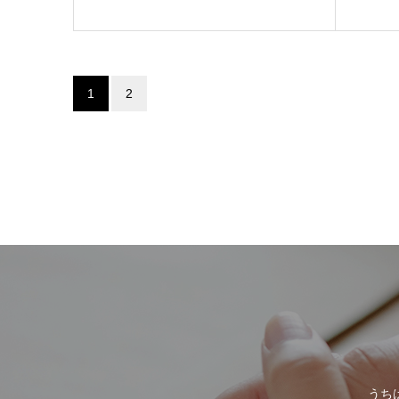
1
2
うち