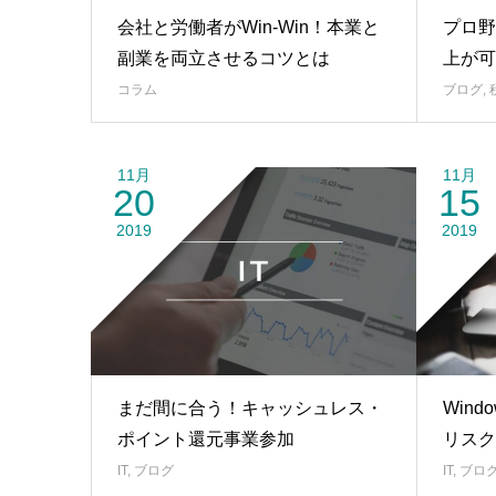
会社と労働者がWin-Win！本業と
プロ野
副業を両立させるコツとは
上が可
コラム
ブログ
,
11月
11月
20
15
2019
2019
まだ間に合う！キャッシュレス・
Win
ポイント還元事業参加
リスク
IT
,
ブログ
IT
,
ブロ