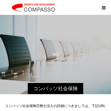
S
O
C
I
A
L
コンパッソ社会保険
労務士法人
コンパッソ社会保険労務士法人の詳細につきましては、下記URL