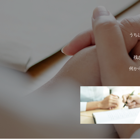
うち
残
何か