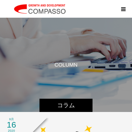
C
O
L
U
M
N
コラム
9月
16
2020