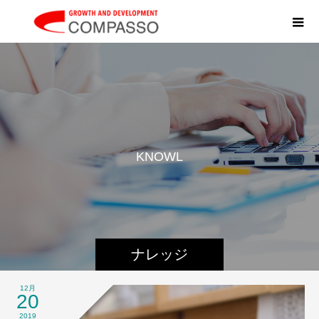
K
N
O
W
L
E
D
ナレッジ
12月
20
2019