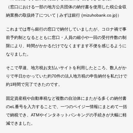
（窓口における一部の地方公共団体の納付書を使用した税公金収
納業務の取扱終了について | みずほ銀行 (mizuhobank.co.jp)）
これまでは専ら銀行の窓口で納付していましたが、コロナ禍で事
前予約制となるとともに窓口・人員の縮小や一回の受付件数の制
限により、時間がかかるだけでなくますます不便を感じるように
なりました。
そこで早速、地方税お支払いサイトを利用したところ、数人がか
りで半日かかっていた約70件の法人地方税の申告納付を私だけで
約1時間で完了できたのです。
固定資産税や自動車税など複数の自治体にまたがる多くの納付書
のeL番号を入力することで、一つのペイジー情報にまとめて一括
で納税でき、ATMやインタネットバンキングの手続きが大幅に軽
減できました。