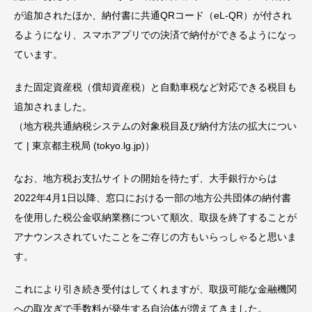
が追加されたほか、納付書に共通QRコード（eL-QR）が付され
るようになり、スマホアプリでの決済で納付ができるようになっ
ています。
また固定資産税（償却資産税）と自動車税など対応できる税目も
追加されました。
（地方税共通納税システムの対象税目及び納付方法の拡大につい
て | 東京都主税局 (tokyo.lg.jp)）
なお、地方税お支払サイトの開始を待たず、大手銀行からは
2022年4月1日以降、窓口における一部の地方公共団体の納付書
を使用した税公金収納業務について順次、取扱を終了することが
アナウンスされていたことをご存じの方もいらっしゃると思いま
す。
これにより引き続き受付はしてくれますが、取扱可能な金融機関
への取次ぎで手数料が発生する自治体が増えてきました。