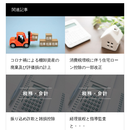
関連記事
コロナ禍による棚卸資産の
消費税増税に伴う住宅ロー
廃棄及び評価損の計上
ン控除の一部改正
振り込め詐欺と雑損控除
経理規程と指導監査
と・・・