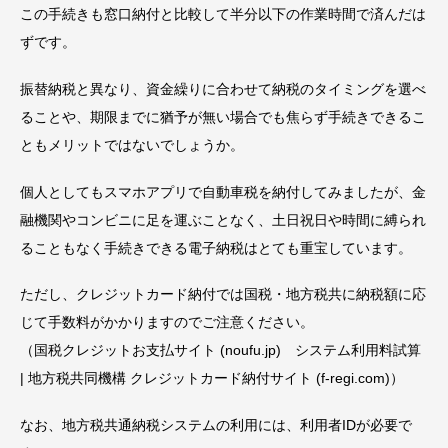
この手続きも窓口納付と比較して半分以下の作業時間で済んだは
ずです。
振替納税と異なり、資金繰りに合わせて納税のタイミングを選べ
ることや、期限までに猶予が無い場合でも焦らず手続きできるこ
ともメリットではないでしょうか。
個人としてもスマホアプリで自動車税を納付してみましたが、金
融機関やコンビニに足を運ぶことなく、土日祝日や時間に縛られ
ることもなく手続きできる電子納税はとても重宝しています。
ただし、クレジットカード納付では国税・地方税共に納税額に応
じて手数料がかかりますのでご注意ください。
（国税クレジットお支払サイト (noufu.jp) システム利用料試算
| 地方税共同機構 クレジットカード納付サイト (f-regi.com)）
なお、地方税共通納税システムの利用には、利用者IDが必要で