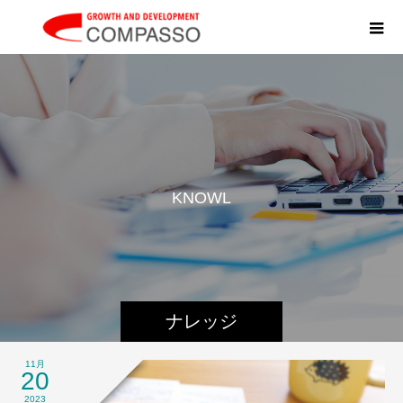
K
N
O
W
L
E
D
ナレッジ
11月
20
2023