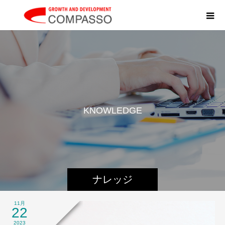
K
N
O
W
L
E
D
G
E
ナレッジ
11月
22
2023