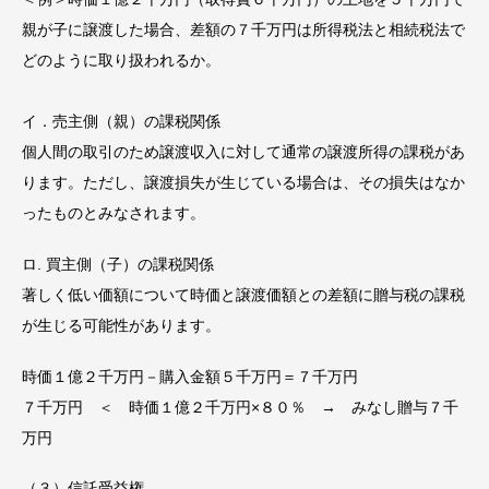
親が子に譲渡した場合、差額の７千万円は所得税法と相続税法で
どのように取り扱われるか。
イ．売主側（親）の課税関係
個人間の取引のため譲渡収入に対して通常の譲渡所得の課税があ
ります。ただし、譲渡損失が生じている場合は、その損失はなか
ったものとみなされます。
ロ. 買主側（子）の課税関係
著しく低い価額について時価と譲渡価額との差額に贈与税の課税
が生じる可能性があります。
時価１億２千万円－購入金額５千万円＝７千万円
７千万円 ＜ 時価１億２千万円×８０％ → みなし贈与７千
万円
（３）信託受益権