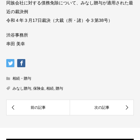
同族会社に対する債務免除について、みなし贈与が適用された最
近の裁決例
令和４年３月17日裁決（大裁（所・諸）令３第38号）
渋谷事務所
串田 美幸
相続・贈与
みなし贈与
,
保険金
,
相続
,
贈与