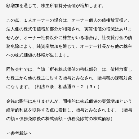
額増加を通じて、株主所有持分価値が増加します。
この点、１人オーナーの場合は、オーナー個人の債権放棄損と、
法人側の株式価値増加部分が相殺され、実質価値の増減はありま
せんが、オーナー社長以外に株主がいる場合は、社長貸付金の債
務免除により、純資産増加を通じて、オーナー社長から他の株主
への株式価値の移転が生じます。
同族会社では、当該「所有株式価値の移転部分」は、債権放棄し
た株主から他の株主に対する贈与とみなされ、贈与税の課税対象
になります。（相法９条、相基通９－２（３））
金銭の贈与はありませんが、間接的に株式価値の実質増加という
経済的利益を取得する点に着目し、贈与とみなされます。（贈与
の額＝債務免除後の株式価額－債務免除前の株式価額）
＜参考裁決＞