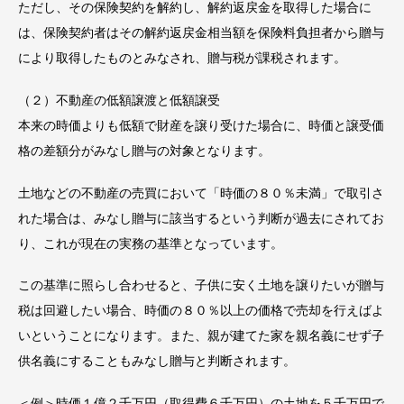
ただし、その保険契約を解約し、解約返戻金を取得した場合に
は、保険契約者はその解約返戻金相当額を保険料負担者から贈与
により取得したものとみなされ、贈与税が課税されます。
（２）不動産の低額譲渡と低額譲受
本来の時価よりも低額で財産を譲り受けた場合に、時価と譲受価
格の差額分がみなし贈与の対象となります。
土地などの不動産の売買において「時価の８０％未満」で取引さ
れた場合は、みなし贈与に該当するという判断が過去にされてお
り、これが現在の実務の基準となっています。
この基準に照らし合わせると、子供に安く土地を譲りたいが贈与
税は回避したい場合、時価の８０％以上の価格で売却を行えばよ
いということになります。また、親が建てた家を親名義にせず子
供名義にすることもみなし贈与と判断されます。
＜例＞時価１億２千万円（取得費６千万円）の土地を５千万円で