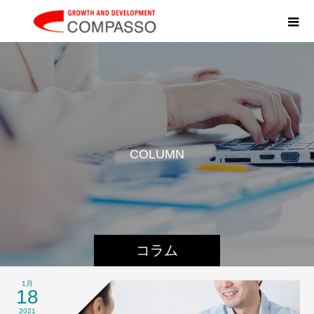
C
O
L
U
M
N
コラム
1月
18
2021