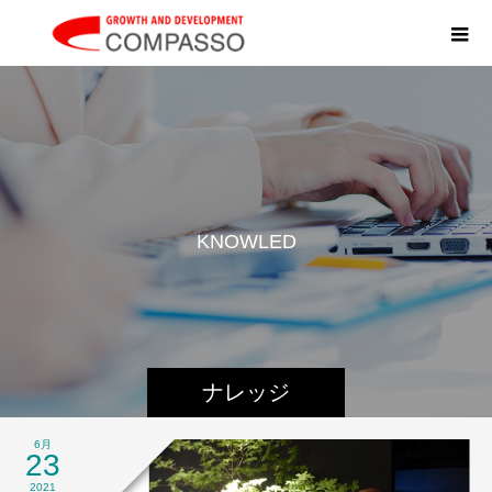
K
N
O
W
L
E
D
G
E
ナレッジ
6月
23
2021