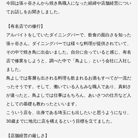
今回は張ヶ谷さんから焼き鳥職人になった経緯や店舗経営につい
てお話しをお聞きしました。
【有名店での修行】
アルバイトをしていたダイニングバーで、飲食の面白さを知った
張ヶ谷さん。ダイニングバーでは様々な料理が提供されていて、
その中で焼き鳥に出会いました。自分に合っていると感じ、有名
店で修業をしようと、調べた中で「鳥よし」という会社に入社し
ました。
鳥よしでは客層も出される料理も飲まれるお酒もすべてが一流だ
ったそうです。そして、働いている人もみな職人であり、真剣さ
が違ったと。鳥よしでは仕事はもちろん、あいさつの仕方など人
としての基礎も教わったといいます。
こういう店を、出身である埼玉にも出したいと思うようになり、
30歳までに地元に店を構えるという目標を立てました。
【店舗経営の厳しさ】