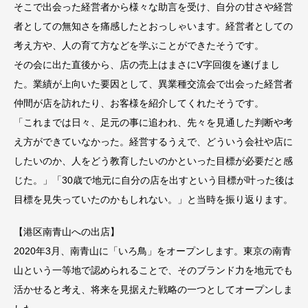
そこで出会った経営者から様々な助言を受け、自分の甘さや経営
者としての無知さを痛感したとおっしゃいます。経営者としての
考え方や、人の育て方などを学ぶことができたそうです。
その会に出た直後から、店の売上はまさにV字回復を遂げまし
た。業績が上向いた要因として、異業種交流会で出会った経営者
仲間が店を訪れたり、お客様を紹介してくれたそうです。
「これまでは日々、足元の事に追われ、先々を見通した判断や考
え方ができていなかった。経営するうえで、どういう会社や店に
したいのか、人をどう教育したいのかといった目標が必要だと感
じた。」「30歳で地元に自分の店を出すという目標が叶った後は
目標を見失っていたのかもしれない。」と当時を振り返ります。
【港区南青山への出店】
2020年3月、南青山に「いろ鳥」をオープンします。東京の南青
山という一等地で認められることで、そのブランド力を地元でも
活かせると考え、将来を見据えた戦略の一つとしてオープンしま