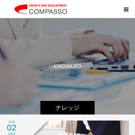
K
N
O
W
L
E
D
G
E
ナレッジ
10月
02
2020