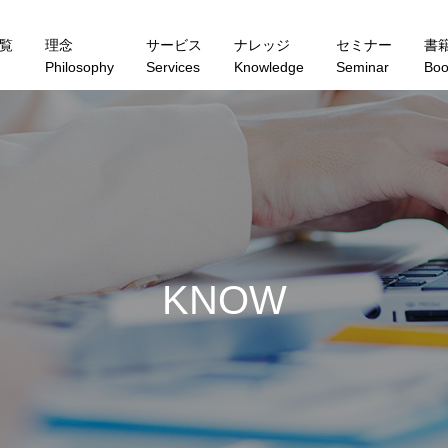
覧
理念
サービス
ナレッジ
セミナー
書
Philosophy
Services
Knowledge
Seminar
Boo
K
N
O
W
L
E
D
G
E