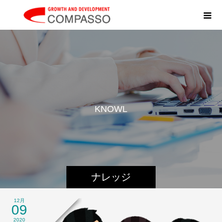
K
N
O
W
L
E
D
ナレッジ
12月
09
2020