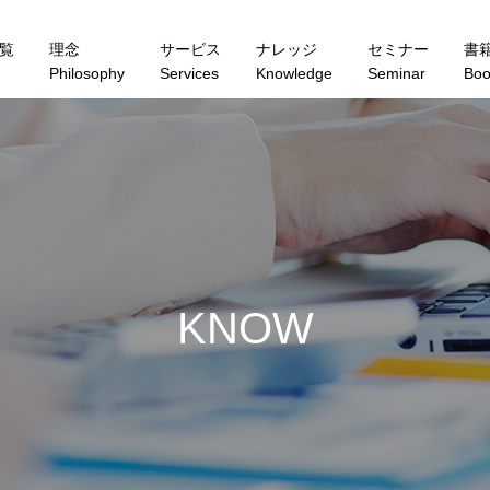
覧
理念
サービス
ナレッジ
セミナー
書
Philosophy
Services
Knowledge
Seminar
Boo
K
N
O
W
L
E
D
G