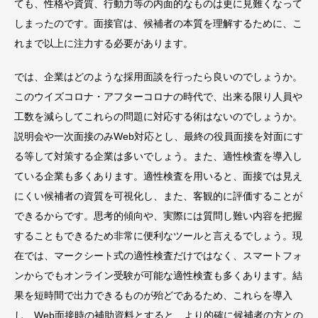
ても、性格や資質、行動力等の内面的なものは更に見難くなって
しまったのです。面接官は、候補者の本質を理解するために、こ
れまで以上に注力する必要があります。
では、企業はどのような採用面談を行ったら良いのでしょうか。
このウイズコロナ・アフターコロナの時代で、出来る限り人員や
工数を減らしてこれらの問題に対応する術はないのでしょうか。
説明会や一次面接のみWeb対応とし、最終の役員面接を対面にす
る等して対策する企業は多いでしょう。また、適性検査を導入し
ている企業も多くあります。適性検査を用いると、面接では見え
にくい候補者の資質を可視化し、また、客観的に評価することが
できるからです。思考的傾向や、実際には質問し難い内容を把握
することもできるため非常に便利なツールと言えるでしょう。現
在では、マークシート式の適性検査だけではなく、スマートフォ
ンからでもオンライン受験が可能な適性検査も多くあります。結
果を短時間で出力できるものが殆どであるため、これらを導入
し、Web面接時の補助資料とすると、より的確に候補者の方との