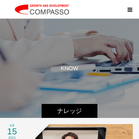
K
N
O
W
L
E
D
ナレッジ
4月
15
2021