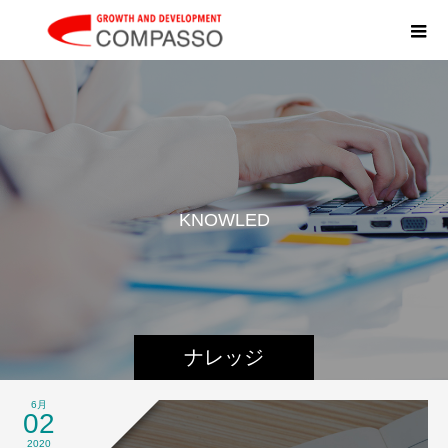
K
N
O
W
L
E
D
G
E
ナレッジ
6月
02
2020