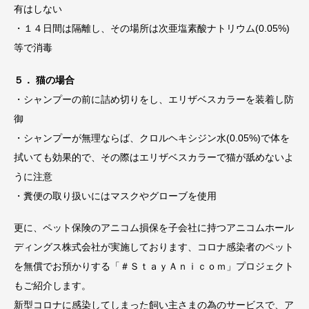
有はしない
・１４日間は隔離し、その場所は次亜塩素酸ナトリウム(0.05%)
等で消毒
５． 猫の場合
・シャンプーの前に詰め切りをし、エリザベスカラーを装着し防
御
・シャンプーが無理ならば、クロルヘキシジン水(0.05%)で体を
拭いても効果的で、その際はエリザベスカラーで猫が舐めないよ
うに注意
・糞便の取り扱いにはマスクやグローブを使用
更に、ペット保険のアニコム損保を子会社に持つアニコムホール
ディングス株式会社が実施しております、コロナ感染者のペット
を無償でお預かりする「＃ＳｔａｙＡｎｉｃｏｍ」プロジェクト
もご紹介します。
新型コロナに感染してしまった飼い主さまの為のサービスで、ア