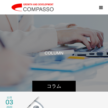
C
O
L
U
M
N
コラム
12月
03
2020