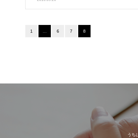
1
…
6
7
8
うち