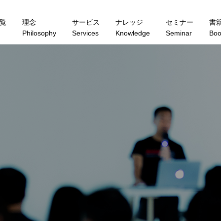
覧
理念
サービス
ナレッジ
セミナー
書
Philosophy
Services
Knowledge
Seminar
Boo
S
E
M
I
N