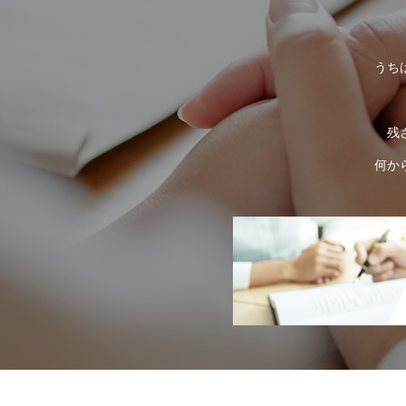
うち
残
何か