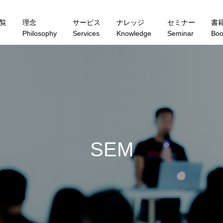
覧
理念
サービス
ナレッジ
セミナー
書
Philosophy
Services
Knowledge
Seminar
Boo
S
E
M
I
N
A
R