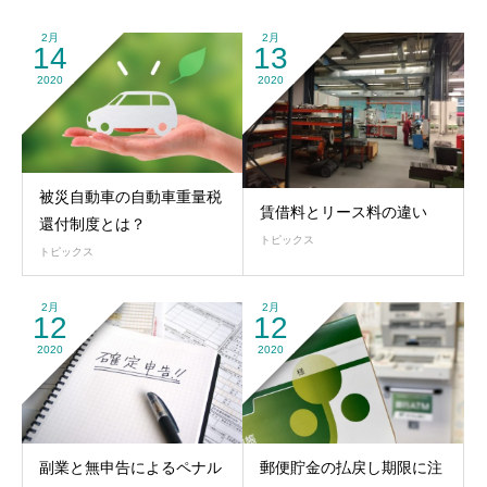
2月
2月
14
13
2020
2020
被災自動車の自動車重量税
賃借料とリース料の違い
還付制度とは？
トピックス
トピックス
2月
2月
12
12
2020
2020
副業と無申告によるペナル
郵便貯金の払戻し期限に注