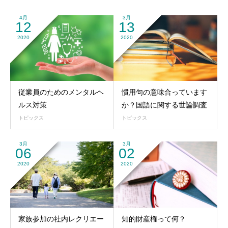
4月
3月
12
13
2020
2020
従業員のためのメンタルヘ
慣用句の意味合っています
ルス対策
か？国語に関する世論調査
トピックス
トピックス
3月
3月
06
02
2020
2020
家族参加の社内レクリエー
知的財産権って何？