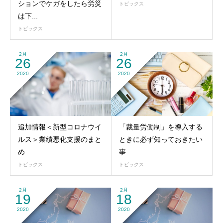
ションでケガをしたら労災
トピックス
は下...
トピックス
2月
2月
26
26
2020
2020
追加情報＜新型コロナウイ
「裁量労働制」を導入する
ルス＞業績悪化支援のまと
ときに必ず知っておきたい
め
事
トピックス
トピックス
2月
2月
19
18
2020
2020