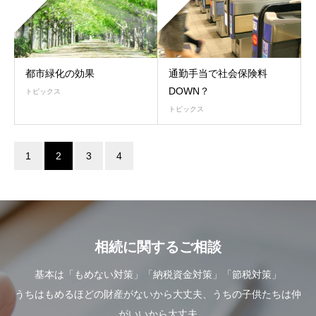
都市緑化の効果
通勤手当で社会保険料
DOWN？
トピックス
トピックス
1
2
3
4
相続に関するご相談
基本は「もめない対策」「納税資金対策」「節税対策」
うちはもめるほどの財産がないから大丈夫、うちの子供たちは仲
がいいから大丈夫