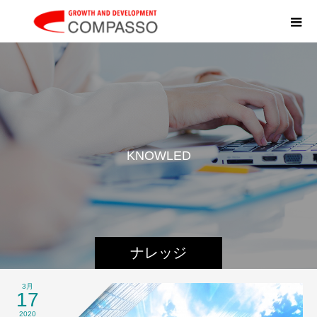
K
N
O
W
L
E
D
G
E
ナレッジ
3月
17
2020