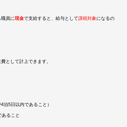
も職員に
現金
で支給すると、給与として
課税対象
になるの
費として計上できます。
4泊5日以内であること）
であること