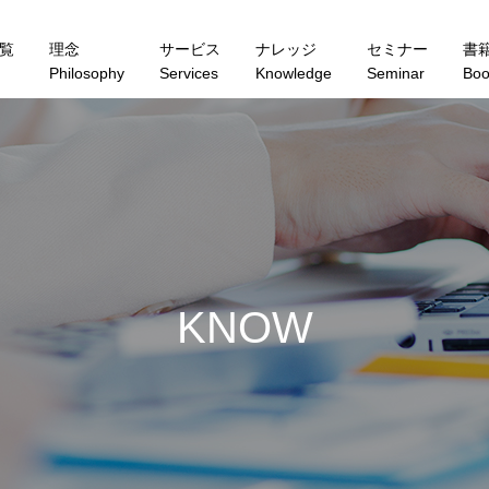
覧
理念
サービス
ナレッジ
セミナー
書
Philosophy
Services
Knowledge
Seminar
Boo
K
N
O
W
L
E
D
G