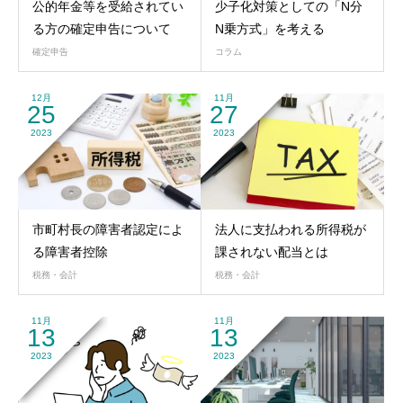
公的年金等を受給されてい
少子化対策としての「N分
る方の確定申告について
N乗方式」を考える
確定申告
コラム
12月
11月
25
27
2023
2023
市町村長の障害者認定によ
法人に支払われる所得税が
る障害者控除
課されない配当とは
税務・会計
税務・会計
11月
11月
13
13
2023
2023