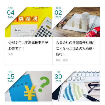
12月
12月
04
02
2024
2024
令和６年は年調減税事務が
合資会社の無限責任社員が
必要です！
亡くなった場合の相続税・
所得...
労務
相続・贈与
2月
1月
15
30
2024
2024