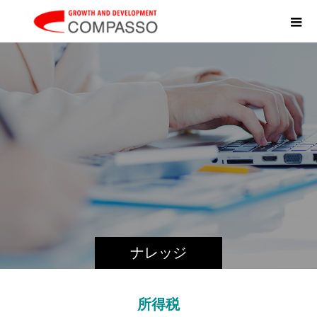
K
N
O
ナレッジ
所得税