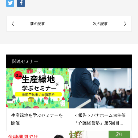
関連セミナー
生産緑地を学ぶセミナーを
＜報告＞パナホーム㈱主催
開催
「介護経営塾」第5回目...