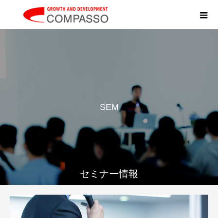
S
E
M
I
N
A
R
セミナー情報