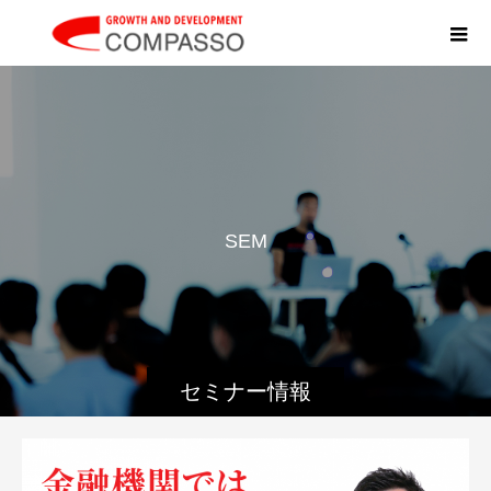
S
E
M
I
N
A
セミナー情報