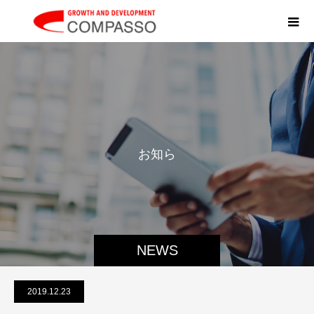
お
知
ら
せ
NEWS
2019.12.23