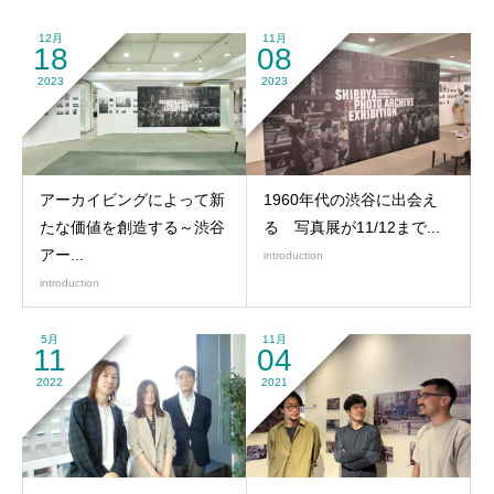
12月
11月
18
08
2023
2023
アーカイビングによって新
1960年代の渋谷に出会え
たな価値を創造する～渋谷
る 写真展が11/12まで...
アー...
introduction
introduction
5月
11月
11
04
2022
2021