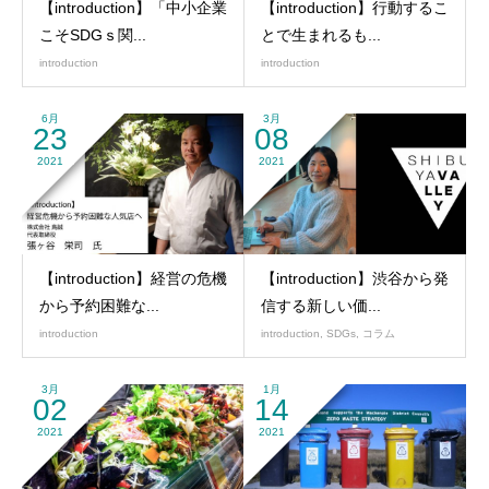
【introduction】「中小企業
【introduction】行動するこ
こそSDGｓ関...
とで生まれるも...
introduction
introduction
6月
3月
23
08
2021
2021
【introduction】経営の危機
【introduction】渋谷から発
から予約困難な...
信する新しい価...
introduction
introduction
,
SDGs
,
コラム
3月
1月
02
14
2021
2021