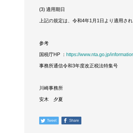
(3) 適用期日
上記の規定は、令和4年1月1日より適用さ
参考
国税庁HP ：
https://www.nta.go.jp/informatio
事務所通信令和3年度改正税法特集号
川崎事務所
安木 夕夏
Tweet
Share