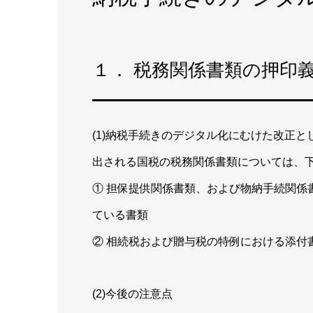
１． 税務関係書類の押印
(1)納税手続きのデジタル化にむけた改正と
出される国税の税務関係書類については、
① 担保提供関係書類、および物納手続関係
ている書類
② 相続税および贈与税の特例における添付
(2)今後の注意点