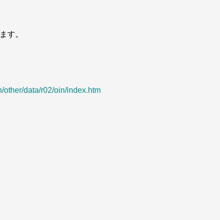
れます。
n/other/data/r02/oin/index.htm