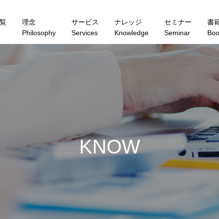
覧
理念
サービス
ナレッジ
セミナー
書
Philosophy
Services
Knowledge
Seminar
Boo
K
N
O
W
L
E