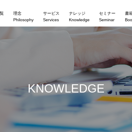
覧
理念
サービス
ナレッジ
セミナー
書
Philosophy
Services
Knowledge
Seminar
Boo
K
N
O
W
L
E
D
G
E