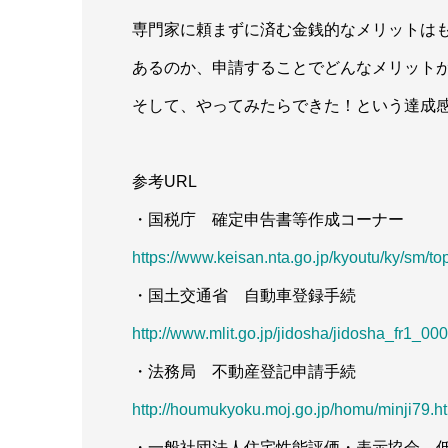
専門家に頼まずに済む金銭的なメリットは
あるのか、申請することでどんなメリット
そして、やってみたらできた！という達成
参考URL
・国税庁 確定申告書等作成コーナー
https://www.keisan.nta.go.jp/kyoutu/ky/sm/to
・国土交通省 自動車登録手続
http://www.mlit.go.jp/jidosha/jidosha_fr1_00
・法務局 不動産登記申請手続
http://houmukyoku.moj.go.jp/homu/minji79.h
・一般社団法人住宅性能評価・表示協会 