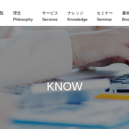
覧
理念
サービス
ナレッジ
セミナー
書
Philosophy
Services
Knowledge
Seminar
Boo
K
N
O
W
L
E
D
G
E