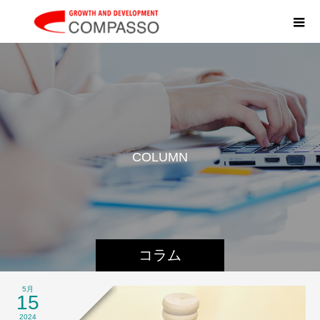
C
O
L
U
M
N
コラム
5月
15
2024