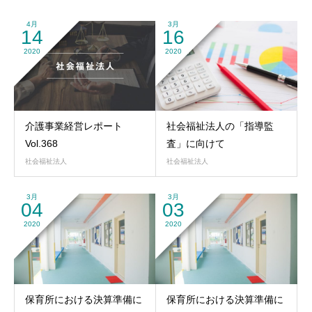
4月
3月
14
16
2020
2020
介護事業経営レポート
社会福祉法人の「指導監
Vol.368
査」に向けて
社会福祉法人
社会福祉法人
3月
3月
04
03
2020
2020
保育所における決算準備に
保育所における決算準備に