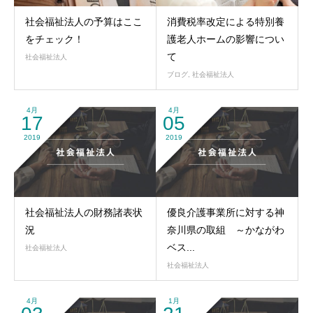
社会福祉法人の予算はここ
消費税率改定による特別養
をチェック！
護老人ホームの影響につい
て
社会福祉法人
ブログ
,
社会福祉法人
4月
4月
17
05
2019
2019
社会福祉法人の財務諸表状
優良介護事業所に対する神
況
奈川県の取組 ～かながわ
ベス...
社会福祉法人
社会福祉法人
4月
1月