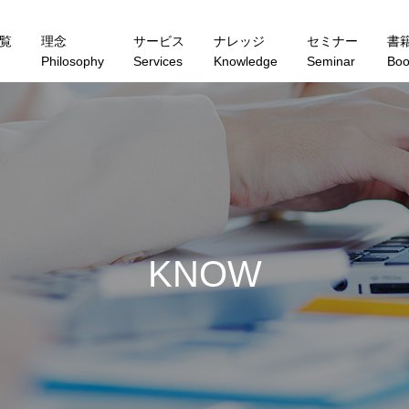
覧
理念
サービス
ナレッジ
セミナー
書
Philosophy
Services
Knowledge
Seminar
Boo
K
N
O
W
L
E
D