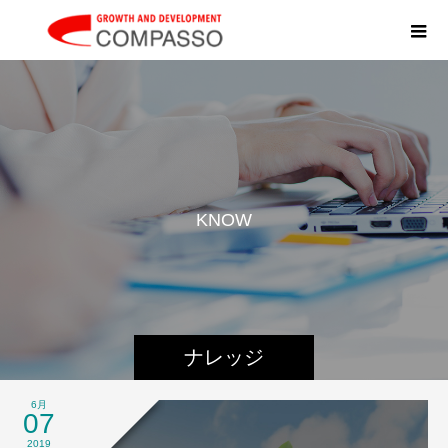
K
N
O
W
L
E
D
ナレッジ
6月
07
2019