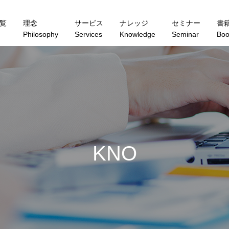
覧
理念
サービス
ナレッジ
セミナー
書
Philosophy
Services
Knowledge
Seminar
Boo
K
N
O
W
L
E
D
G
E