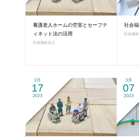
養護老人ホームの空室とセーフテ
社会福
ィネット法の活用
社会福祉
社会福祉法人
3月
3月
17
07
2023
2023