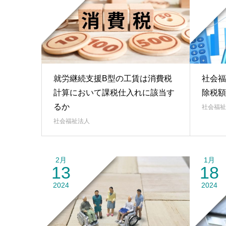
就労継続支援B型の工賃は消費税
社会福
計算において課税仕入れに該当す
除税額
るか
社会福祉
社会福祉法人
2月
1月
13
18
2024
2024