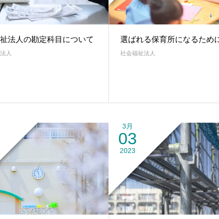
祉法人の勘定科目について
選ばれる保育所になるため
法人
社会福祉法人
3月
03
2023