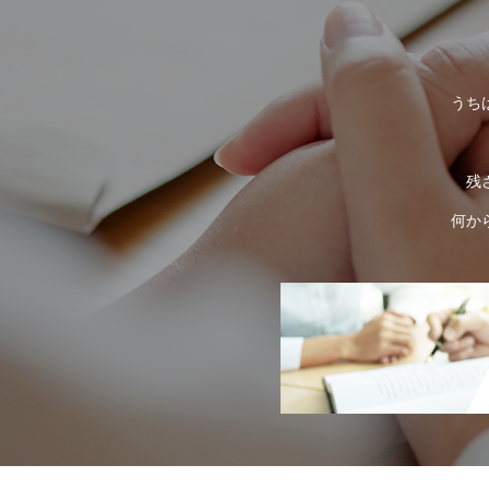
うち
残
何か