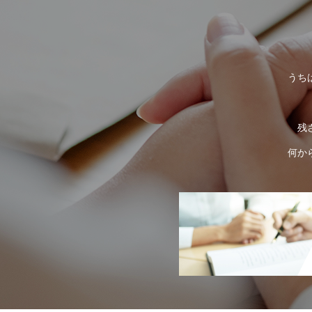
うち
残
何か