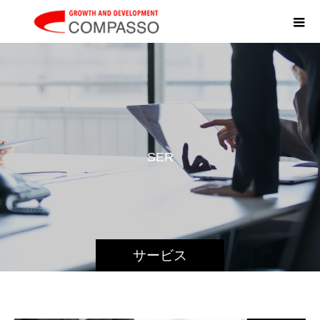
S
E
R
V
サービス